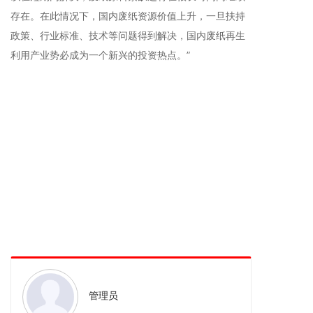
存在。在此情况下，国内废纸资源价值上升，一旦扶持
政策、行业标准、技术等问题得到解决，国内废纸再生
利用产业势必成为一个新兴的投资热点。”
江门FSC纸箱厂,江门FSC认证,F纸SC纸箱,FSC包装,江
门FSC纸箱,新会纸箱,包装设计,江门包装材料,贴纸,不干
胶,纸托板,飞机盒,专业生产纸箱,五金纸箱,水果纸箱,牛
皮纸箱,牛卡箱,美牛纸箱,俄牛纸箱,进口纸箱,纸箱公司,
纸箱批发,邮购纸箱,邮购纸盒,纸箱厂,江门纸箱包装,纸
箱,彩箱,彩盒持产,江门彩盒,食品箱,特种纸箱,异形纸箱,
纸吊牌,纸隔板,纸隔卡,江门纸箱厂,生产纸箱,新会纸箱,
江门蜂窝纸箱,江门塑料周转箱,过蜡纸箱,防潮纸箱,防水
纸箱,浸蜡纸箱
管理员