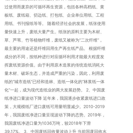
过使用而废弃的可循环再生资源，包括各种高档纸、黄
板纸、废纸箱、切边纸、打包纸、企业单位用纸、工程
用纸、书刊报纸等等。 随着经济社会的发展，纸张使用
量快速上升，废纸大量产生。纸张的原料主要为木材、
草、芦苇、竹等植物纤维，废纸又被称为“二次纤维”，
最主要的用途还是纤维回用生产再生纸产品。 根据纤维
成分的不同，按纸种进行对应循环利用才能最大程度发
挥废纸资源价值。由于利用原木造浆的传统造纸消耗大
量木材、破坏生态，并造成严重的污染，因此，利用废
纸的“城市造纸”已经和造林、造纸一体化的“林浆纸一体
化”一起，成为现代造纸业的两大发展趋势。 2、中国废
纸净进口量波动下降 近年来，我国逐步收紧废纸进口政
策，大规模纸厂进口废纸可用量明显减少。2010-2019
年，我国废纸净进口量呈现波动下降的态势。2019年，
我国废纸净进口量为1036万吨，较2018年下滑
39.17%。 3、中国废纸回收量波动上升 当前国废回收水