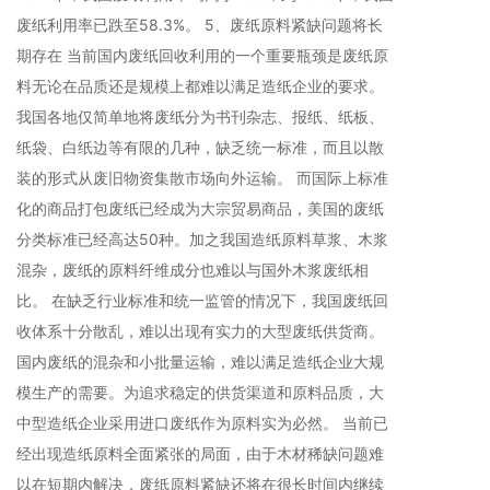
废纸利用率已跌至58.3%。 5、废纸原料紧缺问题将长
期存在 当前国内废纸回收利用的一个重要瓶颈是废纸原
料无论在品质还是规模上都难以满足造纸企业的要求。
我国各地仅简单地将废纸分为书刊杂志、报纸、纸板、
纸袋、白纸边等有限的几种，缺乏统一标准，而且以散
装的形式从废旧物资集散市场向外运输。 而国际上标准
化的商品打包废纸已经成为大宗贸易商品，美国的废纸
分类标准已经高达50种。加之我国造纸原料草浆、木浆
混杂，废纸的原料纤维成分也难以与国外木浆废纸相
比。 在缺乏行业标准和统一监管的情况下，我国废纸回
收体系十分散乱，难以出现有实力的大型废纸供货商。
国内废纸的混杂和小批量运输，难以满足造纸企业大规
模生产的需要。为追求稳定的供货渠道和原料品质，大
中型造纸企业采用进口废纸作为原料实为必然。 当前已
经出现造纸原料全面紧张的局面，由于木材稀缺问题难
以在短期内解决，废纸原料紧缺还将在很长时间内继续