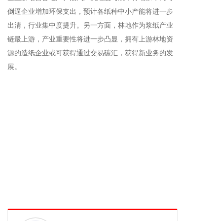
倒逼企业增加环保支出，预计各纸种中小产能将进一步
出清，行业集中度提升。另一方面，林地作为浆纸产业
链最上游，产业重要性将进一步凸显，拥有上游林地资
源的造纸企业或可获得通过交易碳汇，获得新业务的发
展。
江门FSC纸箱厂,江门FSC认证,F纸SC纸箱,FSC包装,江
门FSC纸箱,新会纸箱,包装设计,江门包装材料,贴纸,不干
胶,纸托板,飞机盒,专业生产纸箱,五金纸箱,水果纸箱,牛
皮纸箱,牛卡箱,美牛纸箱,俄牛纸箱,进口纸箱,纸箱公司,
纸箱批发,邮购纸箱,邮购纸盒,纸箱厂,江门纸箱包装,纸
箱,彩箱,彩盒持产,江门彩盒,食品箱,特种纸箱,异形纸箱,
纸吊牌,纸隔板,纸隔卡,江门纸箱厂,生产纸箱,新会纸箱,
江门蜂窝纸箱,江门塑料周转箱,过蜡纸箱,防潮纸箱,防水
纸箱,浸蜡纸箱